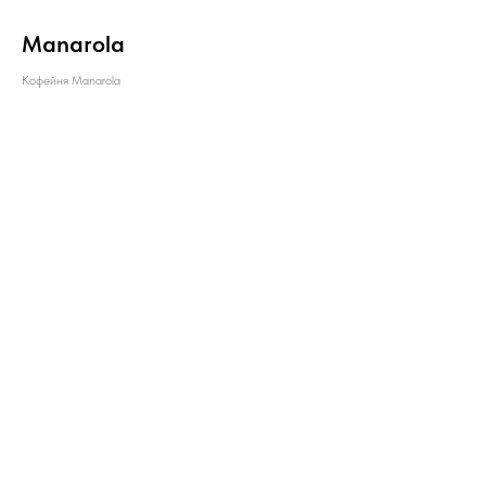
Manarola
Кофейня Manarola