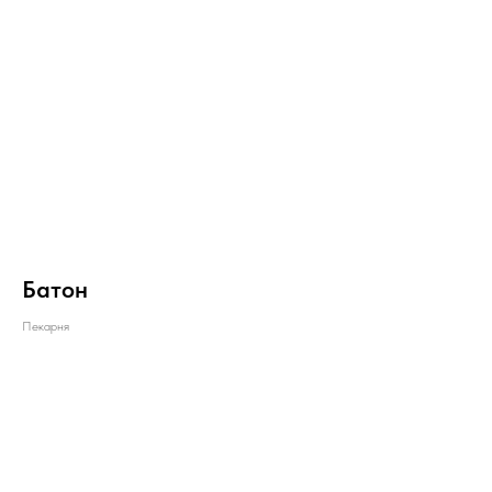
Батон
Пекарня