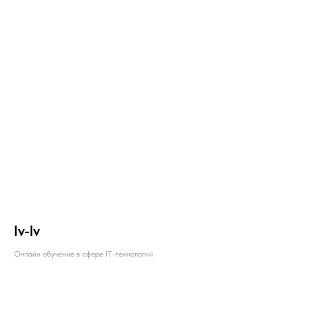
Iv-lv
Онлайн обучение в сфере IT-технологий