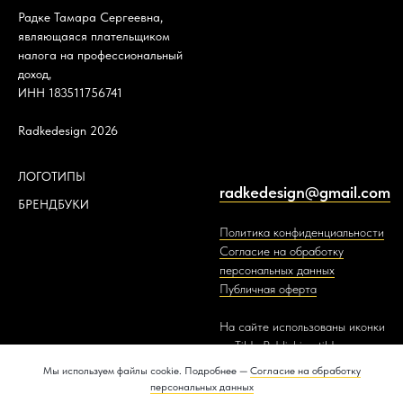
Радке Тамара Сергеевна,
являющаяся плательщиком
налога на профессиональный
доход,
ИНН 183511756741
Radkedesign 2026
ЛОГОТИПЫ
radkedesign@gmail.com
БРЕНДБУКИ
Политика конфиденциальности
Согласие на обработку
персональных данных
Публичная оферта
На сайте использованы иконки
от Tilda Publishing
tilda.cc
Мы используем файлы cookie. Подробнее —
Согласие на обработку
персональных данных