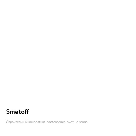
Smetoff
Строительный консалтинг, составление смет на заказ