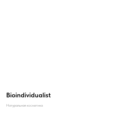
Bioindividualist
Натуральная косметика