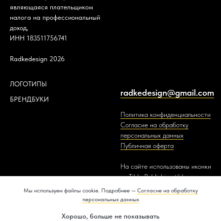
являющаяся плательщиком
налога на профессиональный
доход,
ИНН 183511756741
Radkedesign 2026
ЛОГОТИПЫ
radkedesign@gmail.com
БРЕНДБУКИ
Политика конфиденциальности
Согласие на обработку
персональных данных
Публичная оферта
На сайте использованы иконки
от Tilda Publishing
tilda.cc
Мы используем файлы cookie. Подробнее —
Согласие на обработку
персональных данных
Максимально на связи
Tilda
Made on
Хорошо, больше не показывать