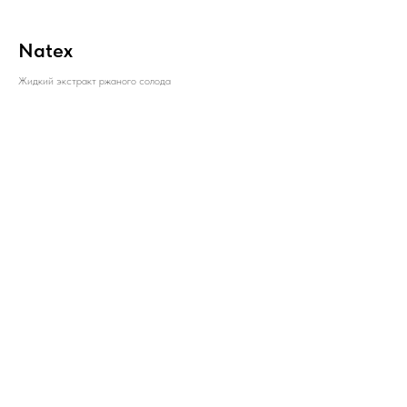
Natex
Жидкий экстракт ржаного солода