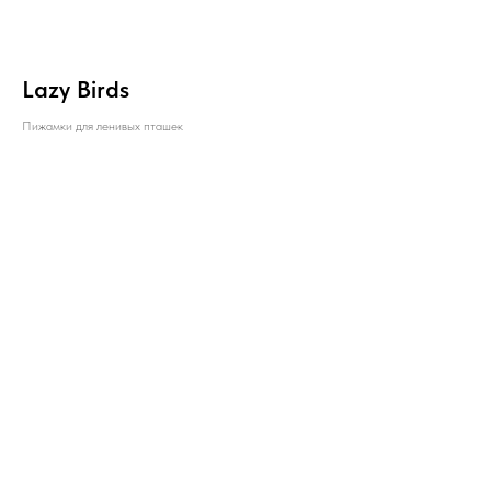
Lazy Birds
Пижамки для ленивых пташек