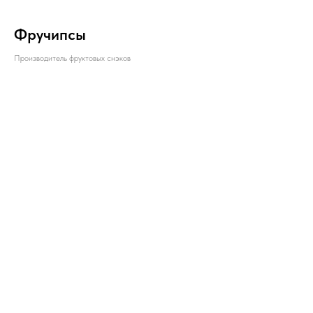
Фручипсы
Производитель фруктовых снэков