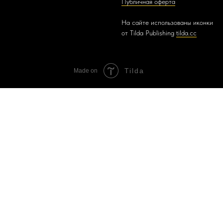
Публичная оферта
На сайте использованы иконки
от Tilda Publishing
tilda.cc
Tilda
Made on