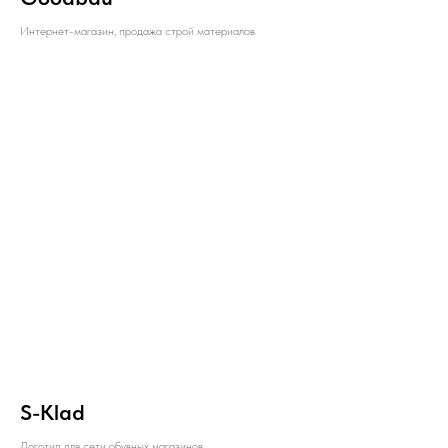
Интернет-магазин, продажа строй материалов
S-Klad
Логотип для сети обувных магазинов