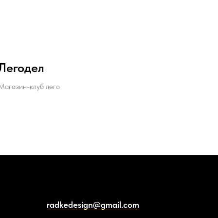
Легодел
Магазин-клуб лего
radkedesign@gmail.com