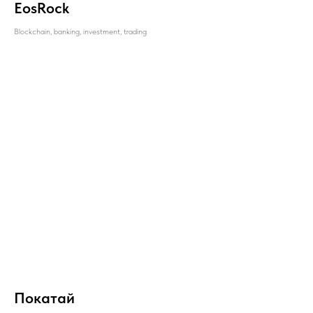
EosRock
Blockchain, banking, investment, trading
Покатай