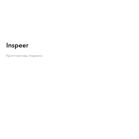
Inspeer
Криптоактивы Inspeer.io