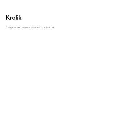
Krolik
Создание анимационных роликов